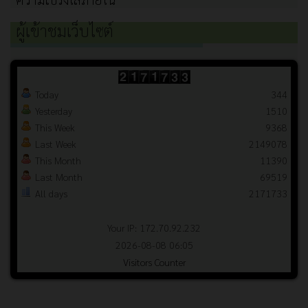
ผู้เข้าชมเว็บไซต์
Today
344
Yesterday
1510
This Week
9368
Last Week
2149078
This Month
11390
Last Month
69519
All days
2171733
Your IP: 172.70.92.232
2026-08-08 06:05
Visitors Counter