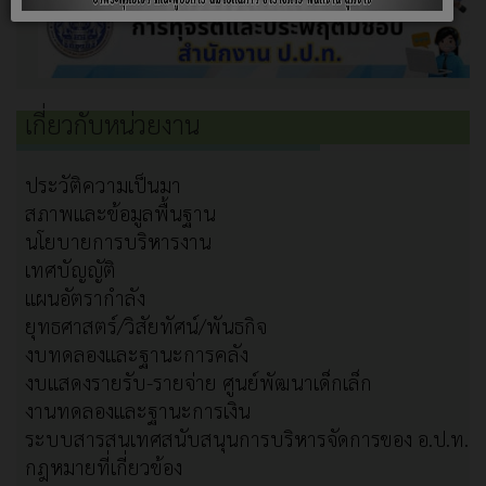
เกี่ยวกับหน่วยงาน
ประวัติความเป็นมา
สภาพและข้อมูลพื้นฐาน
นโยบายการบริหารงาน
เทศบัญญัติ
แผนอัตรากำลัง
ยุทธศาสตร์/วิสัยทัศน์/พันธกิจ
งบทดลองและฐานะการคลัง
งบแสดงรายรับ-รายจ่าย ศูนย์พัฒนาเด็กเล็ก
งานทดลองและฐานะการเงิน
ระบบสารสนเทศสนับสนุนการบริหารจัดการของ อ.ป.ท.
กฎหมายที่เกี่ยวข้อง